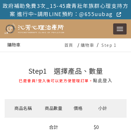
政府補助免費3次_15-45歲青壯年族群心理支持方
案 進行中~請用LINE預約：@655uubag
購物車
首頁
購物車
Step 1
Step1 選擇產品、數量
點此登入
已是會員?登入後可以更方便管理訂單。
商品名稱
商品數量
價格
小計
合計
$0